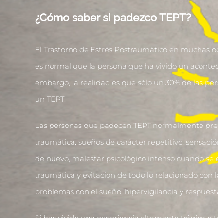
¿Cómo saber si padezco TEPT?
El Trastorno de Estrés Postraumático en muchas o
es normal que la persona que ha vivido un acontec
embargo, la realidad es que sólo un 30% de las pe
un TEPT.
Las personas que padecen TEPT normalmente presen
traumática, sueños de carácter repetitivo, sensac
de nuevo, malestar psicológico intenso cuando se 
traumática y evitación de todo lo relacionado con 
problemas con el sueño, hipervigilancia y respuest
Si has vivido una experiencia altamente trágica o 