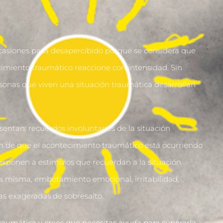
casiones pasa desapercibido porque se considera que
imiento traumático reaccione con intensidad. Sin
rsonas que viven una situación traumática desarrollan
tan: recuerdos involuntarios de la situación
ión de que el acontecimiento traumático está ocurriendo
exponen a estímulos que recuerdan a la situación
la misma, embotamiento emocional, irritabilidad,
as exageradas de sobresalto.
traumática y crees que necesitas ayuda para superarla,