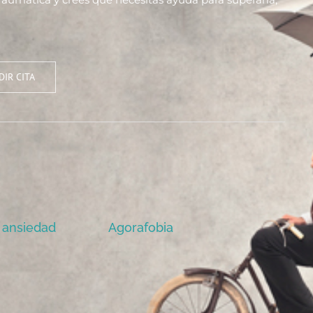
DIR CITA
 ansiedad
Agorafobia
An