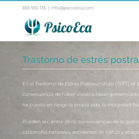
Skip
656 592 135
|
info@psicoeca.com
to
content
Trastorno de estrés postr
En el Trastorno de Estrés Postraumático (TEPT) s
consecuencia de haber vivido o haber presenciado
ha puesto en riesgo la propia vida, la integridad f
Pueden ser, entre otros: consecuencias de la guerra
catástrofes naturales, accidentes de tráfico y atraco