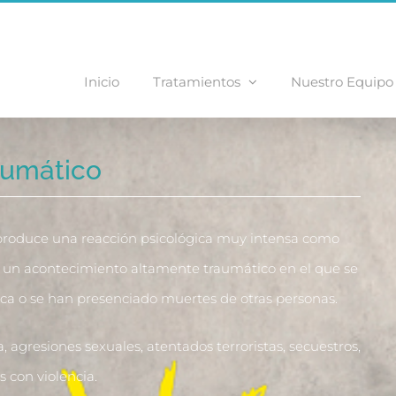
Inicio
Tratamientos
Nuestro Equipo
aumático
e produce una reacción psicológica muy intensa como
 un acontecimiento altamente traumático en el que se
ísica o se han presenciado muertes de otras personas.
, agresiones sexuales, atentados terroristas, secuestros,
s con violencia.