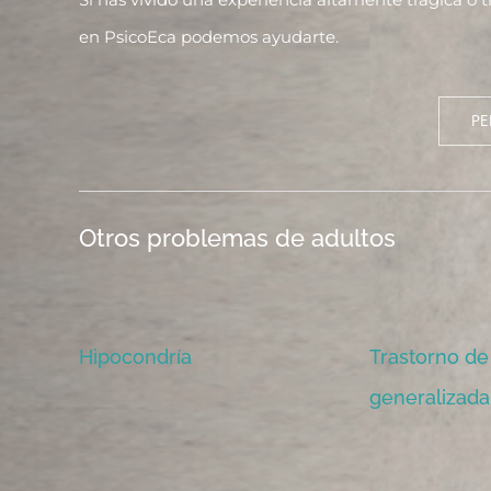
en PsicoEca podemos ayudarte.
PE
Otros problemas de adultos
Hipocondría
Trastorno de
generalizada